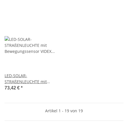
LED-SOLAR-
STRAßENLEUCHTE mit
Bewegungssensor VIDEX VL-
73,42 €
*
SLSO-082-S-2300Lm-5000K
Artikel 1 - 19 von 19