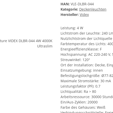
HAN:
VLE-DLBR-044
Kategorie:
Deckenleuchten
Hersteller:
Videx
Leistung: 4 W
Lichtstrom der Leuchte: 240 L
Nutzlichtstrom der Lichtquelle
Farbtemperatur des Lichts: 40
Energieeffizienzklasse: F
Hochspannung: AC 220-240 V, 
Streuwinkel: 120°
Ort der Installation: Decke, E
Einsatzumgebung: innen
Befestigungslochgröße: Ø77-
Maximale Stromstärke: 30 mA
Leistungsfaktor (PF): 0.7
Lichtqualität: Ra > 80
Arbeitsressource: 30000 Stun
Ein/Aus-Zyklen: 20000
Farbe des Gehäuses: Weiß
Verbindungsschnittstelle: Frei