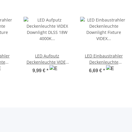
ahler
LED Aufputz
LED Einbaustrahler
hte
Deckenleuchte VIDEX
Deckenleuchte
e VIDEX
Downlight DLSS 18W
Downlight Fixture VIDEX
9,99 €
*
6,69 €
*
4000K
4000K Surface
DLBR-244 24W 4000K
Downlight Fixture
Ultraslim