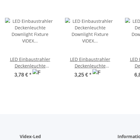
LED Einbaustrahler
LED Einbaustrahler
LED 
Deckenleuchte
Deckenleuchte
De
Downlight Fixture VIDEX
Downlight Fixture VIDEX
Downli
3,78 €
*
3,25 €
*
6,
DLBS-064 6W 4000K
DLBR-064 6W 4000K
DLBS
Ultraslim
Ultraslim
Videx-Led
Informati