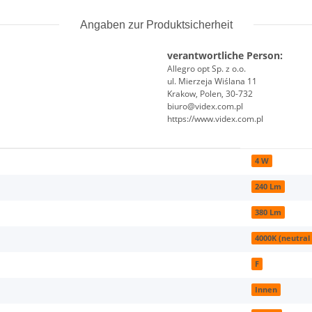
Angaben zur Produktsicherheit
verantwortliche Person:
Allegro opt Sp. z o.o.
ul. Mierzeja Wiślana 11
Krakow, Polen, 30-732
biuro@videx.com.pl
https://www.videx.com.pl
4 W
240 Lm
380 Lm
4000K (neutral
F
Innen