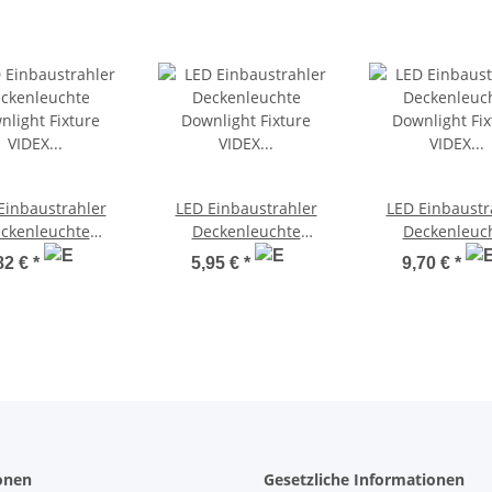
Einbaustrahler
LED Einbaustrahler
LED Einbaustr
ckenleuchte
Deckenleuchte
Deckenleuc
ght Fixture VIDEX
Downlight Fixture VIDEX
Downlight Fixtur
82 €
*
5,95 €
*
9,70 €
*
-124 12W 4000K
DLBR-184 18W 4000K
DLBS-184 18W 
Ultraslim
Ultraslim
Ultraslim
onen
Gesetzliche Informationen