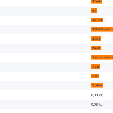
30 mA
0.7
Ra > 80
30000 Stunden
20000
Weiss
Free wire ends
Nein
IP20
2 jahre
0,08 kg
0,08
kg