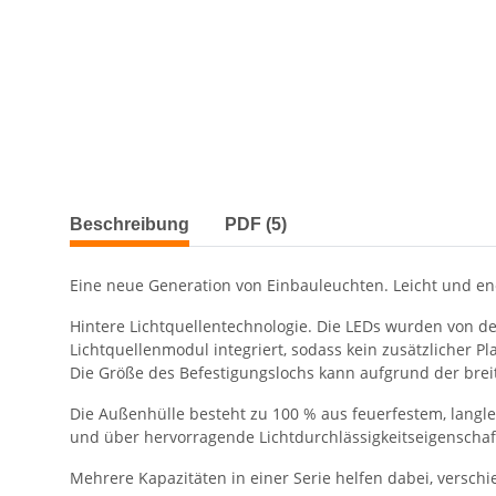
weitere Registerkarten anzeigen
Beschreibung
PDF (5)
Eine neue Generation von Einbauleuchten. Leicht und ene
Hintere Lichtquellentechnologie. Die LEDs wurden von der
Lichtquellenmodul integriert, sodass kein zusätzlicher Pla
Die Größe des Befestigungslochs kann aufgrund der brei
Die Außenhülle besteht zu 100 % aus feuerfestem, langleb
und über hervorragende Lichtdurchlässigkeitseigenschaf
Mehrere Kapazitäten in einer Serie helfen dabei, versc