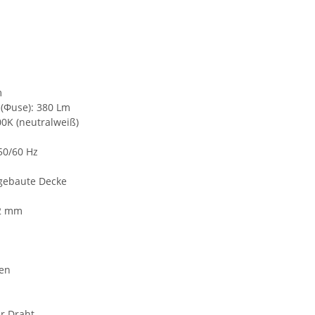
m
 (Φuse): 380 Lm
00K (neutralweiß)
50/60 Hz
ingebaute Decke
82 mm
den
er Draht