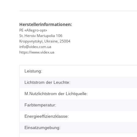
Herstellerinformationen:
PE «Allegro-opt»
St. Heroiv Mariupolia 106
Kropyvnytskyi, Ukraine, 25004
info@videx.com.ua
https://www.videx.ua
Produkteigenschaft
Wert
Leistung:
Lichtstrom der Leuchte:
M.Nutzlichtstrom der Lichtquelle:
Farbtemperatur:
Energieeffizienzklasse:
Einsatzumgebung: