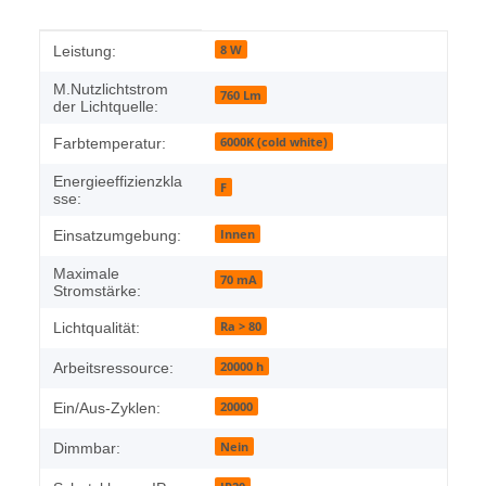
Produkteigenschaft
Wert
8 W
Leistung:
M.Nutzlichtstrom
760 Lm
der Lichtquelle:
6000K (cold white)
Farbtemperatur:
Energieeffizienzkla
F
sse:
Innen
Einsatzumgebung:
Maximale
70 mA
Stromstärke:
Ra > 80
Lichtqualität:
20000 h
Arbeitsressource:
20000
Ein/Aus-Zyklen:
Nein
Dimmbar: