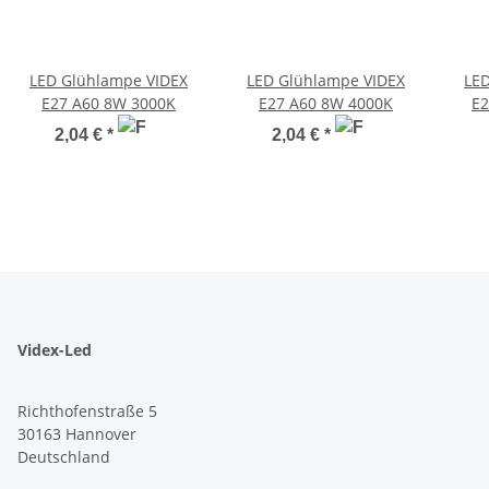
LED Glühlampe VIDEX
LED Glühlampe VIDEX
LED
E27 A60 8W 3000K
E27 A60 8W 4000K
E2
2,04 €
*
2,04 €
*
Videx-Led
Richthofenstraße 5
30163 Hannover
Deutschland