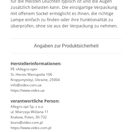
für die meisten Leuchten typisch ist und die Augen
zusätzlich belasten kann. Die einzigartige Verpackung
mit offenem Sockel ermöglicht es Ihnen, die richtige
Lampe einfach zu finden oder ihre Funktionalität zu
überprüfen, ohne sie aus der Verpackung zu nehmen.
Angaben zur Produktsicherheit
Herstellerinformationen:
PE «Allegro-opt»
St. Heroiv Mariupolia 106
Kropyvnytskyi, Ukraine, 25004
info@videx.com.ua
https://www.videx.ua
verantwortliche Person:
Allegro opt Sp. z o.o.
ul. Mierzeja Wiślana 11
Krakow, Polen, 30-732
biuro@videx.com.pl
https://www.videx.com.pl