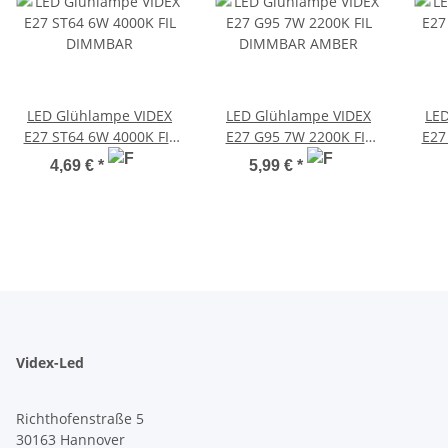
LED Glühlampe VIDEX
LED Glühlampe VIDEX
LED
E27 ST64 6W 4000K FIL
E27 G95 7W 2200K FIL
E27
DIMMBAR
DIMMBAR AMBER
D
4,69 €
*
5,99 €
*
Videx-Led
Richthofenstraße 5
30163 Hannover