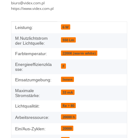
biuro@videx.com.pl
https://www.videx.com.pl
Produkteigenschaft
Wert
6 W
Leistung:
M.Nutzlichtstrom
550 Lm
der Lichtquelle:
2200K (warm white)
Farbtemperatur:
Energieeffizienzkla
F
sse:
Innen
Einsatzumgebung:
Maximale
33 mA
Stromstärke:
Ra > 80
Lichtqualität:
20000 h
Arbeitsressource:
20000
Ein/Aus-Zyklen: