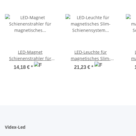
LED-Magnet
LED-Leuchte für
Schienenstrahler für
magnetisches Slim-
ma
magnetisches Slim-
Schienensystem VIDEX
Sch
14,18 €
*
21,23 €
*
Schienensystem VIDEX
VL-TRMS-LE24B Schwarz
VL-TRMS-LD16B Schwarz
Videx-Led