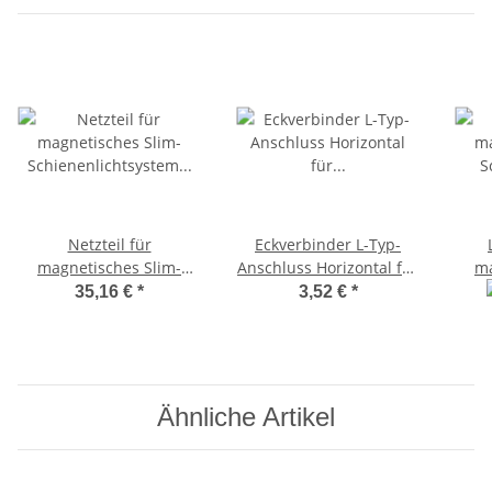
Netzteil für
Eckverbinder L-Typ-
magnetisches Slim-
Anschluss Horizontal für
ma
Schienenlichtsystem
magnetische
Sch
35,16 €
*
3,52 €
*
VIDEX VL-TRMS-P200B
Sammelschiene VL-
200W
TRMS-FC04B Schwarz
Ähnliche Artikel