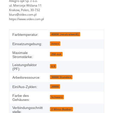
Allegro opt Sp. z o.o.
ul. Mierzeja Wiślana 11
Krakow, Polen, 30-732
biuro@videx.com.pl
https://www.videx.com.pl
Produkteigenschaft
Wert
4000K (neutralweiß)
Farbtemperatur:
innen
Einsatzumgebung:
Maximale
250 mA
Stromstärke:
Leistungsfaktor
0.9
(PF):
30000 Stunden
Arbeitsressource:
20000
Ein/Aus-Zyklen:
Farbe des
Schwarz
Gehäuses:
Verbindungsschnitt
2 Wires Busbar
stelle: