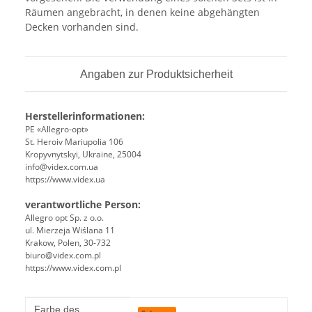
Räumen angebracht, in denen keine abgehängten
Decken vorhanden sind.
Angaben zur Produktsicherheit
Herstellerinformationen:
PE «Allegro-opt»
St. Heroiv Mariupolia 106
Kropyvnytskyi, Ukraine, 25004
info@videx.com.ua
https://www.videx.ua
verantwortliche Person:
Allegro opt Sp. z o.o.
ul. Mierzeja Wiślana 11
Krakow, Polen, 30-732
biuro@videx.com.pl
https://www.videx.com.pl
Produkteigenschaft
Wert
Farbe des