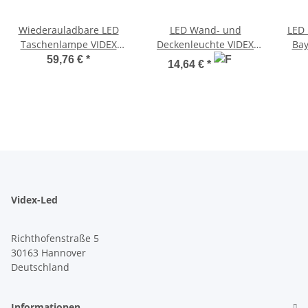
Wiederauladbare LED
LED Wand- und
LED 
Taschenlampe VIDEX
Deckenleuchte VIDEX
Bay
VLF-AT255RG 2000Lm
15W 5000K IP65 Schwarz
180
59,76 €
*
14,64 €
*
5000K Grün- Rotlicht
Feuchtraumleuchte
2
Videx-Led
Richthofenstraße 5
30163 Hannover
Deutschland
Informationen