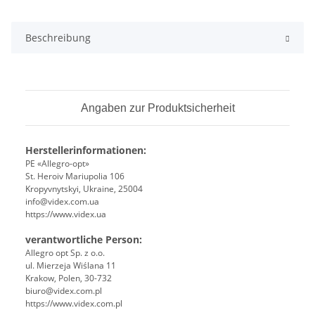
Beschreibung
Angaben zur Produktsicherheit
Herstellerinformationen:
PE «Allegro-opt»
St. Heroiv Mariupolia 106
Kropyvnytskyi, Ukraine, 25004
info@videx.com.ua
https://www.videx.ua
verantwortliche Person:
Allegro opt Sp. z o.o.
ul. Mierzeja Wiślana 11
Krakow, Polen, 30-732
biuro@videx.com.pl
https://www.videx.com.pl