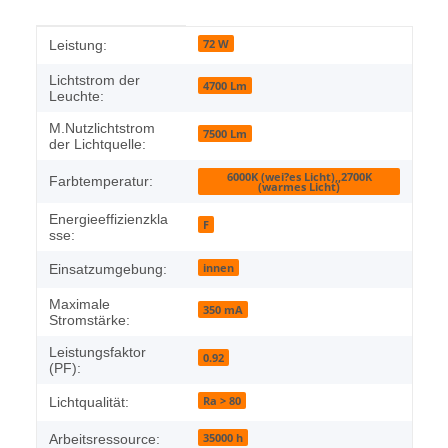
Produkteigenschaft
Wert
72 W
Leistung:
Lichtstrom der
4700 Lm
Leuchte:
M.Nutzlichtstrom
7500 Lm
der Lichtquelle:
6000K (wei?es Licht),,2700K
Farbtemperatur:
(warmes Licht)
Energieeffizienzkla
F
sse:
innen
Einsatzumgebung:
Maximale
350 mA
Stromstärke:
Leistungsfaktor
0.92
(PF):
Ra > 80
Lichtqualität:
35000 h
Arbeitsressource: