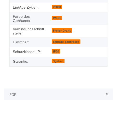
20000
Ein/Aus-Zyklen:
Farbe des
Weiß
Gehäuses:
Verbindungsschnitt
Freier Draht
stelle:
remote controller
Dimmbar:
IP20
Schutzklasse, IP:
3 Jahre
Garantie:
PDF