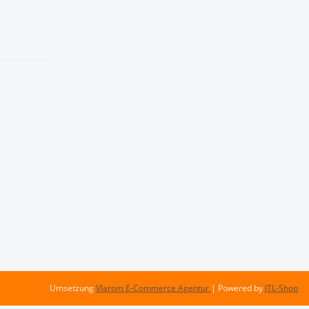
Umsetzung
Vlarom E-Commerce Agentur
| Powered by
JTL-Shop