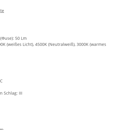
te
 (Φuse): 50 Lm
0K (weißes Licht), 4500K (Neutralweiß), 3000K (warmes
-C
 Schlag: III
 m