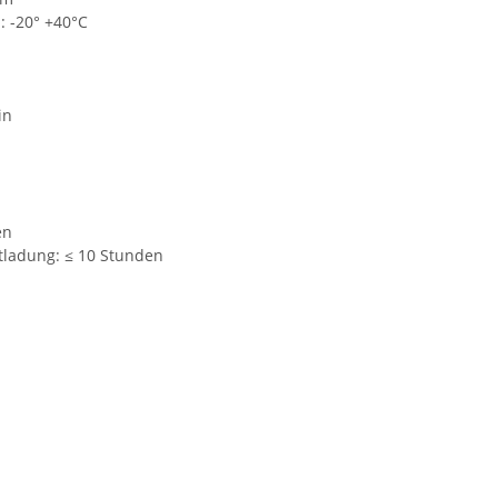
 -20° +40°C
in
en
ntladung: ≤ 10 Stunden