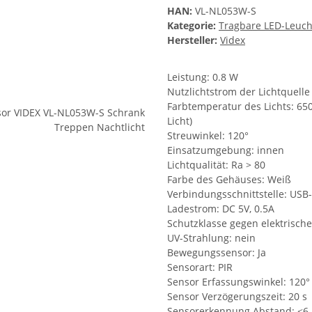
HAN:
VL-NL053W-S
Kategorie:
Tragbare LED-Leuch
Hersteller:
Videx
Leistung: 0.8 W
Nutzlichtstrom der Lichtquelle
Farbtemperatur des Lichts: 650
Licht)
Streuwinkel: 120°
Einsatzumgebung: innen
Lichtqualität: Ra > 80
Farbe des Gehäuses: Weiß
Verbindungsschnittstelle: USB
Ladestrom: DC 5V, 0.5A
Schutzklasse gegen elektrischen
UV-Strahlung: nein
Bewegungssensor: Ja
Sensorart: PIR
Sensor Erfassungswinkel: 120°
Sensor Verzögerungszeit: 20 s
Sensorerkennung Abstand: ≤6