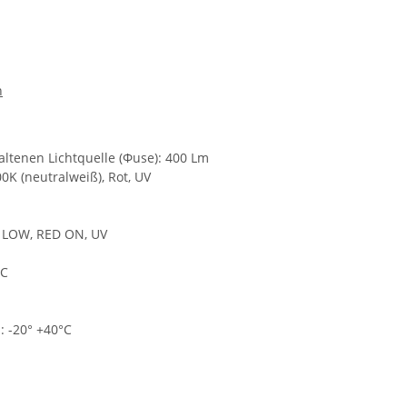
n
altenen Lichtquelle (Φuse): 400 Lm
0K (neutralweiß), Rot, UV
 LOW, RED ON, UV
-C
 -20° +40°C