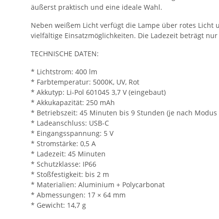
äußerst praktisch und eine ideale Wahl.
Neben weißem Licht verfügt die Lampe über rotes Licht un
vielfältige Einsatzmöglichkeiten. Die Ladezeit beträgt nu
TECHNISCHE DATEN:
* Lichtstrom: 400 lm
* Farbtemperatur: 5000K, UV, Rot
* Akkutyp: Li-Pol 601045 3,7 V (eingebaut)
* Akkukapazität: 250 mAh
* Betriebszeit: 45 Minuten bis 9 Stunden (je nach Modu
* Ladeanschluss: USB-C
* Eingangsspannung: 5 V
* Stromstärke: 0,5 A
* Ladezeit: 45 Minuten
* Schutzklasse: IP66
* Stoßfestigkeit: bis 2 m
* Materialien: Aluminium + Polycarbonat
* Abmessungen: 17 × 64 mm
* Gewicht: 14,7 g