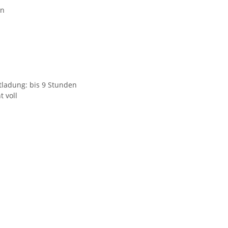
in
tladung: bis 9 Stunden
t voll