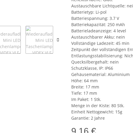
Austauschbare Lichtquelle: ne
Batterietyp: Li-pol
Batteriespannung: 3.7 V
Batteriekapazität: 250 mAh
Batterieladeanzeige: 4 level
Austauschbarer Akku: nein
Vollständige Ladezeit: 45 min
Zeitpunkt der vollständigen En
Entlastungsstabilisierung: Nich
Quecksilbergehalt: nein
Schutzklasse, IP: IP66
Gehäusematerial: Aluminium
Höhe: 64 mm
Breite: 17 mm
Tiefe: 17 mm
Im Paket: 1 Stk.
Menge in der Kiste: 80 Stk.
Einheit Nettogewicht: 15g
Garantie: 2 Jahre
9,16 €