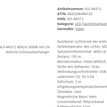
Artikelnummer:
VLF-AK012
GTIN:
4820246488129
HAN:
VLF-AK012
Kategorie:
LED-Taschenlampe
Hersteller:
Videx
Nutzbarer Lichtstrom der enth
Farbtemperatur des Lichts: 500
Spitzenlichtintensität: 4650 cd
Distanz: 135 m
Betriebsmodus: HIGH, MIDDLE,
Farbe des Gehäuses: Grau
Verbindungsschnittstelle: USB
Ladestrom: DC 5V, 0.5A
Fallschutz: 2 m
Umgebungstemperaturbereich:
Dimmbar: nein
Magnetische Basis: Nein
Linsenmaterial: Polycarbonat
Reflektorfläche: Glatt