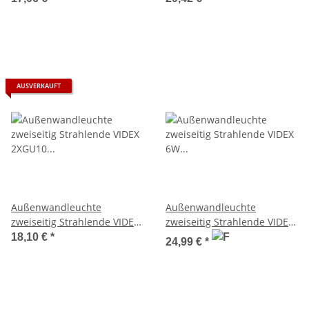
Fassadenleuchte
Fassadenleuchte
AUSVERKAUFT
Außenwandleuchte
Außenwandleuchte
zweiseitig Strahlende VIDEX
zweiseitig Strahlende VIDEX
2XGU10 JUSTIN BLACK
6W PELLE BLACK
18,10 €
*
24,99 €
*
Fassadenleuchte
Fassadenleuchte