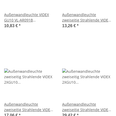
Außenwandleuchte VIDEX
Außenwandleuchte
GU10 VL-AR091B
zweiseitig Strahlende VIDEX
Fassadenleuchte
2XGU10 AR092B
10,83 €
*
13,26 €
*
Fassadenleuchte
Außenwandleuchte
Außenwandleuchte
zweiseitig Strahlende VIDEX
zweiseitig Strahlende VIDEX
2XGU10 ARON GRAY
2XGU10 BRUNO GRAY
17,06 €
*
29,42 €
*