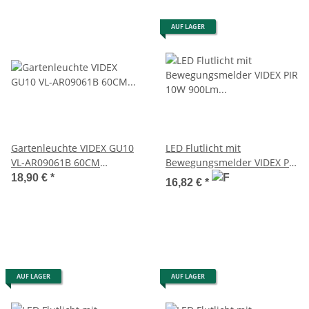
AUF LAGER
Gartenleuchte VIDEX GU10
LED Flutlicht mit
VL-AR09061B 60CM
Bewegungsmelder VIDEX PIR
Architektonische Leuchte
10W 900Lm 5000K Weiß IP65
18,90 €
*
16,82 €
*
Fluter
AUF LAGER
AUF LAGER